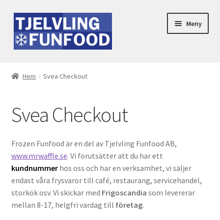
Hoppa
Hoppa
Meny
till
till
navigering
innehåll
Hem
Svea Checkout
Svea Checkout
Frozen Funfood är en del av Tjelvling Funfood AB,
www.mrwaffle.se
. Vi förutsätter att du har ett
kundnummer
hos oss och har en verksamhet, vi säljer
endast våra frysvaror till café, restaurang, servicehandel,
storkök osv. Vi skickar med
Frigoscandia
som levererar
mellan 8-17, helgfri vardag till
företag
.