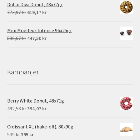
priset
priset
Dubai Diva Donut, 48x77gr
var:
är:
Det
Det
773,97
kr
619,17
kr
640 kr.
20 kr.
ursprungliga
nuvarande
priset
priset
Mini Moelleux Intense 96x25gr
var:
är:
Det
Det
596,67
kr
447,50
kr
773,97 kr.
619,17 kr.
ursprungliga
nuvarande
priset
priset
var:
är:
596,67 kr.
447,50 kr.
Kampanjer
Berry White Donut, 48x71g
Det
Det
492,58
kr
394,07
kr
ursprungliga
nuvarande
priset
priset
Croissant XL (bake-off), 80x90g
var:
är:
Det
Det
539
kr
395
kr
492,58 kr.
394,07 kr.