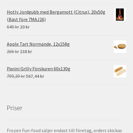
ursprungliga
nuvarande
priset
priset
Hotly Jordgubb med Bergamott (Citrus), 20x50g
var:
är:
(Bäst före 7MAJ26)
539 kr.
395 kr.
Det
Det
640
kr
20
kr
ursprungliga
nuvarande
priset
priset
Apple Tart Normande, 12x158g
var:
är:
Det
Det
266
kr
238
kr
640 kr.
20 kr.
ursprungliga
nuvarande
priset
priset
Panini Grilly Förskuren 60x130g
var:
är:
Det
Det
709,30
kr
567,44
kr
266 kr.
238 kr.
ursprungliga
nuvarande
priset
priset
var:
är:
709,30 kr.
567,44 kr.
Priser
Frozen Fun-food säljer endast till företag, orders skickas